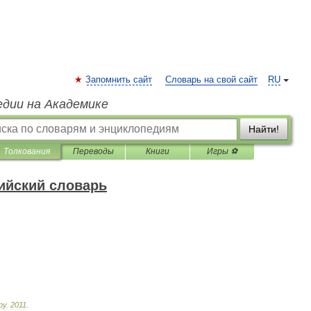
Запомнить сайт
Словарь на свой сайт
RU
едии на Академике
Найти!
Толкования
Переводы
Книги
Игры ⚽
ийский словарь
ру
.
2011
.