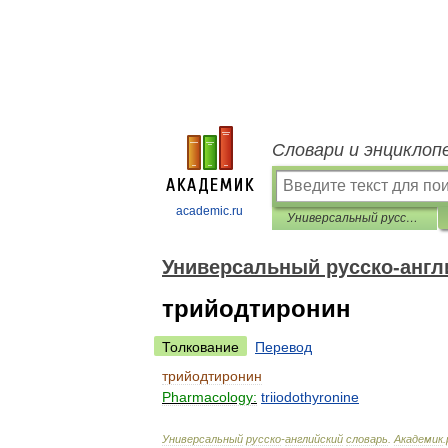
Словари и энциклоп
academic.ru
Универсальный русско-английский словарь
Универсальный русско-англ
трийодтиронин
Толкование
Перевод
трийодтиронин
Pharmacology:
triiodothyronine
Универсальный
русско
-
английский
словарь
.
Академик
.