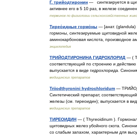
Г. трийодтиронин
— синтезируется в щит
активнее его в 5 10 раз, в железе соедин
терминов по физиологии сельскохозяйственных жив
Тирео́идные гормо́ны
— [анат. (glandula
гормоны, синтезируемые щитовидной желез
аминокарбоновая кислота, производное 
энциклопедия
ТРИЙОДТИРОНИНА ГИДРОХЛОРИД
— ( T
соответствующий по строению и действию 
выпускается в виде гидрохлорида. Синони
медицинских препаратов
Triiodthyronini hydrochloridum
— ТРИЙОДТ
Синтетический препарат, соответствующи
железы (см. тиреоидин); выпускается в 
медицинских препаратов
ТИРЕОИДИН
— ( Thyreoidinum ). Гормон
щитовидных желез убойного скота. Синоним
со слабым запахом, характерным для вы