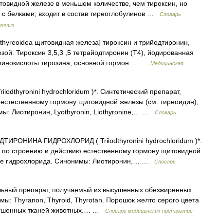
овидной железе в меньшем количестве, чем тироксин, но
ен с белками; входит в состав тиреоглобулинов …
Словарь
отных
) thyreoidea щитовидная железа] тироксин и трийодтиронин,
ой. Тироксин 3,5,3 ,5 тетрайодтиронин (Т4), йодированная
аминокислоты тирозина, основной гормон… …
Медицинская
riiodthyronini hydrochloridum )*. Синтетический препарат,
естественному гормону щитовидной железы (см. тиреоидин);
мы: Лиотиронин, Lyothyronin, Liothyronine,… …
Словарь
ИРОНИНА ГИДРОХЛОРИД ( Triiodthyronini hydrochloridum )*.
й по строению и действию естественному гормону щитовидной
виде гидрохлорида. Синонимы: Лиотиронин,… …
Словарь
альный препарат, получаемый из высушенных обезжиренных
ы: Thyranon, Thyroid, Thyrotan. Порошок желто серого цвета
сушенных тканей животных.… …
Словарь медицинских препаратов