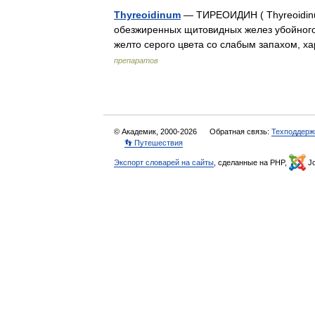
Thyreoidinum
— ТИРЕОИДИН ( Thyreoidinu
обезжиренных щитовидных желез убойного 
желто серого цвета со слабым запахом,
препаратов
© Академик, 2000-2026
Обратная связь:
Техподдерж
👣 Путешествия
Экспорт словарей на сайты
, сделанные на PHP,
Jo