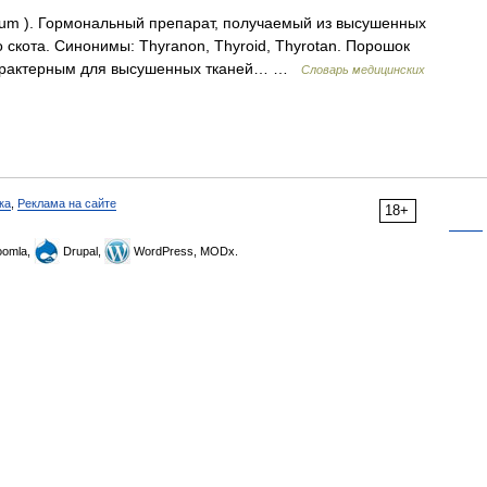
m ). Гормональный препарат, получаемый из высушенных
скота. Синонимы: Thyranon, Thyroid, Thyrotan. Порошок
 характерным для высушенных тканей… …
Словарь медицинских
ка
,
Реклама на сайте
18+
omla,
Drupal,
WordPress, MODx.