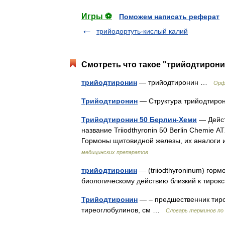
Игры ⚽
Поможем написать реферат
трийодортуть-кислый калий
Смотреть что такое "трийодтирони
трийодтиронин
— трийодтиронин …
Орф
Трийодтиронин
— Структура трийодтир
Трийодтиронин 50 Берлин-Хеми
— Дейст
название Triiodthyronin 50 Berlin Chemie 
Гормоны щитовидной железы, их аналоги
медицинских препаратов
трийодтиронин
— (triiodthyroninum) гор
биологическому действию близкий к тиро
Трийодтиронин
— – предшественник тирок
тиреоглобулинов, см …
Словарь терминов по