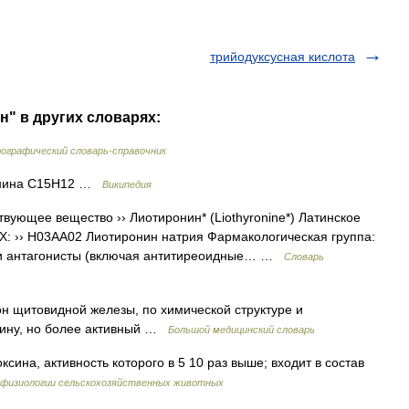
трийодуксусная кислота
н" в других словарях:
ографический словарь-справочник
онина C15H12 …
Википедия
вующее вещество ›› Лиотиронин* (Liothyronine*) Латинское
АТХ: ›› H03AA02 Лиотиронин натрия Фармакологическая группа:
 и антагонисты (включая антитиреоидные… …
Словарь
мон щитовидной железы, по химической структуре и
ксину, но более активный …
Большой медицинский словарь
сина, активность которого в 5 10 раз выше; входит в состав
 физиологии сельскохозяйственных животных